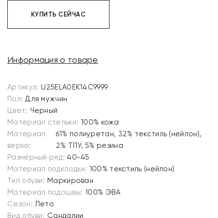
КУПИТЬ СЕЙЧАС
Информация о товаре
Артикул:
U25ELA0EK14C9999
Пол:
Для мужчин
Цвет:
Черный
Материал стельки:
100% кожа
Материал
61% полиуретан, 32% текстиль (нейлон),
верха:
2% ТПУ, 5% резина
Размерный ряд:
40-45
Материал подкладки:
100% текстиль (нейлон)
Тип обуви:
Маркирован
Материал подошвы:
100% ЭВА
Сезон:
Лето
Вид обуви:
Сандалии