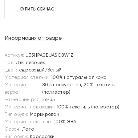
КУПИТЬ СЕЙЧАС
Информация о товаре
Артикул:
J35HPA0BUASC8W1Z
Пол:
Для девочек
Цвет:
св.розовый/белый
Материал стельки:
100% натуральная кожа
Материал
80% полиуретан, 20% текстиль
верха:
(полиэстер)
Размерный ряд:
26-35
Материал подкладки:
100% текстиль (полиэстер)
Тип обуви:
Маркирован
Материал подошвы:
100% ЭВА
Сезон:
Лето
Вид обуви:
Кроссовки