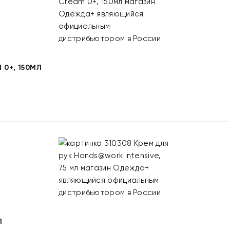
 0+, 150МЛ
Л