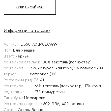
КУПИТЬ СЕЙЧАС
Информация о товаре
Артикул:
D35UFA0LM02C9999
Пол:
Для женщин
Цвет:
Черный
Материал стельки:
100% текстиль (полиэстер)
Материал
95% натуральная кожа, 5% полимерный
верха:
материал (ПУ)
Размерный ряд:
35-41
Материал
66% текстиль (полиэстер), 17% кожа,
подкладки:
17% полиуретан
Тип обуви:
Маркирован
Материал подошвы:
60% ЭВА, 40% резина
Сезон:
Осень-Весна