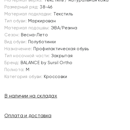
Материал верха:
Текстиль / натуральная кожа
Размерный ряд:
38-46
Материал подкладки:
Текстиль
Тип обуви:
Маркирован
Материал подошвы:
ЭВА/Резина
Сезон:
Весна-Лето
Вид обуви:
Полуботинки
Назначение:
Профилактическая обувь
Тип носочной части:
Закрытая
Бренд:
BALANCE by Sursil Ortho
Полнота:
M
Категория обуви:
Кроссовки
В наличии на складах
Оплата и доставка