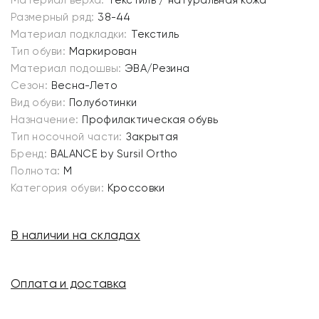
Материал верха:
Текстиль / натуральная кожа
Размерный ряд:
38-44
Материал подкладки:
Текстиль
Тип обуви:
Маркирован
Материал подошвы:
ЭВА/Резина
Сезон:
Весна-Лето
Вид обуви:
Полуботинки
Назначение:
Профилактическая обувь
Тип носочной части:
Закрытая
Бренд:
BALANCE by Sursil Ortho
Полнота:
M
Категория обуви:
Кроссовки
В наличии на складах
Оплата и доставка