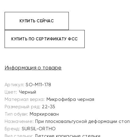
КУПИТЬ СЕЙЧАС
КУПИТЬ ПО СЕРТИФИКАТУ ФСС
Информация о товаре
Артикул:
SO-M11-178
Цвет:
Черный
Материал верха:
Микрофибра черная
Размерный ряд:
22-35
Тип обуви:
Маркирован
Назначение:
При плосковальгусной деформации стоп
Бренд:
SURSIL-ORTHO
Вид стельки:
Детские каркасные стельки