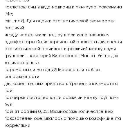
параметры
представлены в виде медианы и минимума-максимума
(Me;
min-max). Для оценки статистической значимости
различий
между несколькими подгруппами использовался
однофакторный дисперсионный анализ, а для оценки
статистической значимости различий между двумя
группами — критерий Вилкоксона–Манна–Уитни для
количественных
переменных и метод χ2Пирсона для таблиц
сопряженности
для качественных признаков. Уровень значимости α
при
проверке достоверности различий между группами
был
принят равным 0,05. Взаимосвязь количественных
показателей оценивалась с помощью коэффициента
корреляции