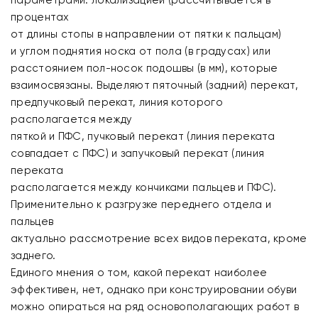
параметрами: локализацией (рассчитывается в
процентах
от длины стопы в направлении от пятки к пальцам)
и углом поднятия носка от пола (в градусах) или
расстоянием пол-носок подошвы (в мм), которые
взаимосвязаны. Выделяют пяточный (задний) перекат,
предпучковый перекат, линия которого
располагается между
пяткой и ПФС, пучковый перекат (линия переката
совпадает с ПФС) и запучковый перекат (линия
переката
располагается между кончиками пальцев и ПФС).
Применительно к разгрузке переднего отдела и
пальцев
актуально рассмотрение всех видов переката, кроме
заднего.
Единого мнения о том, какой перекат наиболее
эффективен, нет, однако при конструировании обуви
можно опираться на ряд основополагающих работ в