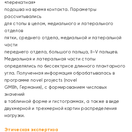
«перекатная»
подошва на время контакта. Параметры
рассчитывались
для стопы в целом, медиального и латерального
отделов
пятки, среднего отдела, медиальной и латеральной
части
переднего отдела, большого пальца, II–V пальцев.
Медиальная и латеральная части стопы
определялись по биссектрисе длинного плантарного
угла. Полученная информация обрабатывалась в
программе novel projects (novel
GMBh, Германия), с формированием числовых
значений
в табличной форме и гистограммах, а также в виде
двухмерной и трехмерной картин распределения
нагрузки.
Этическая экспертиза