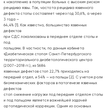
к накоплению в популяции больных с высоким риском
рецидива язвы. Так, частота рецидива язвенного
дефекта стопы составляет через год 30,6%, а через
3 года —
64,4% [1]. Как известно, большинство язвенных
дефектов
при СДС локализованы в переднем отделе стопы и
под
пальцами. В частности, по данным кабинета
«Диабетическая стопа» Санкт-Петербургского
территориального диабетологического центра
(2007–2018 гг.), из 5684
язвенных дефектов стоп 22,7% приходились на
передний отдел, и 54% — на пальцы [2]. С учетом роли
биомеханических факторов в патогенезе язвенных
дефектов
стоп снижение нагрузки под передним отделом стопы
и под пальцами является важнейшей задачей
ортопедической коррекции. Одним из основных