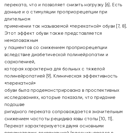
переката, что и позволяет снизить нагрузку [6]. Есть
данные и о стимуляции проприорецепции при
длительном
применении так называемой «перекатной» обуви [7, 8].
Этот эффект обуви также представляется
немаловажным
у пациентов со снижением проприорецепции
вследствие диабетической полинейропатии и
саркопенией,
которая характерна для больных с тяжелой
полинейропатией [9]. Клиническая эффективность
«перекатной»
обуви была продемонстрирована в проспективных
исследованиях, которые показали, что придание
подошве
ригидного переката сопровождается значительным
снижением частоты рецидива язвы стопы [10, 11].
Перекат характеризуется двумя основными