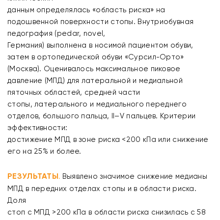
данным определялась «область риска» на
подошвенной поверхности стопы. Внутриобувная
педография (рedar, novel,
Германия) выполнена в носимой пациентом обуви,
затем в ортопедической обуви «Сурсил-Орто»
(Москва). Оценивалось максимальное пиковое
давление (МПД) для латеральной и медиальной
пяточных областей, средней части
стопы, латерального и медиального переднего
отделов, большого пальца, II–V пальцев. Критерии
эффективности:
достижение МПД в зоне риска <200 кПа или снижение
его на 25% и более.
РЕЗУЛЬТАТЫ
Выявлено значимое снижение медианы
.
МПД в передних отделах стопы и в области риска.
Доля
стоп с МПД >200 кПа в области риска снизилась с 58