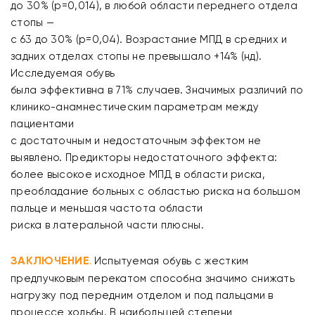
до 30% (р=0,014), в любой области переднего отдела
стопы —
с 63 до 30% (p=0,04). Возрастание МПД в средних и
задних отделах стопы не превышало +14% (нд).
Исследуемая обувь
была эффективна в 71% случаев. Значимых различий по
клинико-анамнестическим параметрам между
пациентами
с достаточным и недостаточным эффектом не
выявлено. Предикторы недостаточного эффекта:
более высокое исходное МПД в области риска,
преобладание больных с областью риска на большом
пальце и меньшая частота области
риска в латеральной части плюсны.
ЗАКЛЮЧЕНИЕ
Испытуемая обувь с жестким
.
предпучковым перекатом способна значимо снижать
нагрузку под передним отделом и под пальцами в
процессе ходьбы. В наибольшей степени